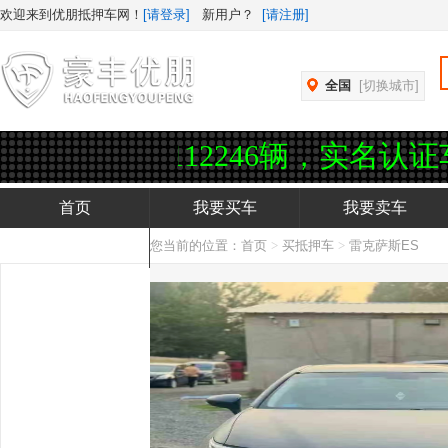
欢迎来到优朋抵押车网！
[请登录]
新用户？
[请注册]
全国
[切换城市]
246辆，实名认证车商2576位，企
首页
我要买车
我要卖车
您当前的位置：
首页
>
买抵押车
>
雷克萨斯ES
抵押车APP下载