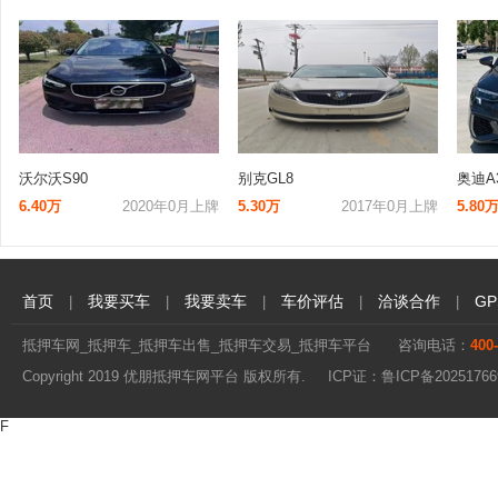
沃尔沃S90
别克GL8
奥迪A
6.40万
2020年0月上牌
5.30万
2017年0月上牌
5.80
首页
我要买车
我要卖车
车价评估
洽谈合作
G
|
|
|
|
|
抵押车网_抵押车_抵押车出售_抵押车交易_抵押车平台
咨询电话：
400
Copyright 2019 优朋抵押车网平台 版权所有. ICP证：
鲁ICP备20251766
F