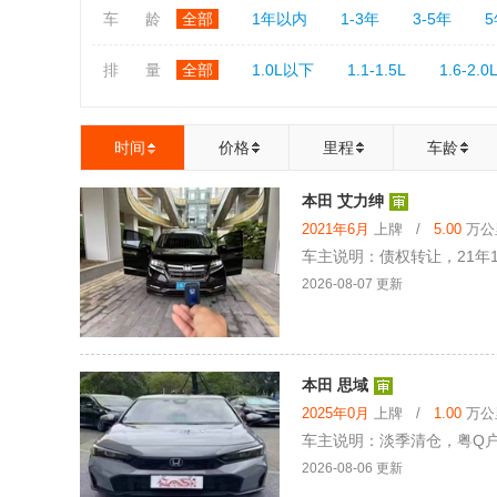
车 龄
全部
1年以内
1-3年
3-5年
排 量
全部
1.0L以下
1.1-1.5L
1.6-2.0
时间
价格
里程
车龄
本田 艾力绅
2021年6月
上牌 /
5.00
万公里
车主说明：债权转让，21年1
2026-08-07 更新
本田 思域
2025年0月
上牌 /
1.00
万公里
车主说明：淡季清仓，粤Q户 
2026-08-06 更新