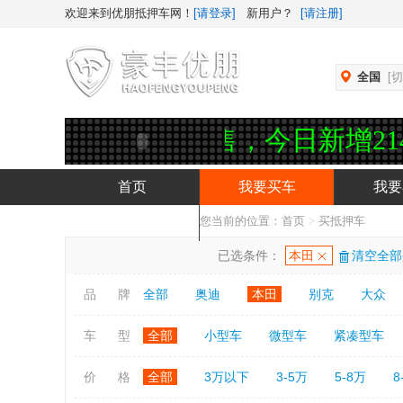
欢迎来到优朋抵押车网！
[请登录]
新用户？
[请注册]
全国
[
6辆在售，今日新增214辆，已售11
首页
我要买车
我要
您当前的位置：
首页
>
买抵押车
抵押车APP下载
已选条件：
本田
清空全部
品 牌
全部
奥迪
本田
别克
大众
车 型
全部
小型车
微型车
紧凑型车
价 格
全部
3万以下
3-5万
5-8万
8