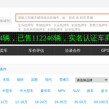
切换城市]
宝马抵押车
奔驰抵押车
大众抵押车
别克抵押车
雪弗兰抵押车
车
东风本田抵押车
丰田抵押车
起亚抵押车
2246辆，实名认证车商2576位
卖车
车价评估
洽谈合作
GP
条件
丰田
福特
岚图
现代
雪佛兰
中型车
中大型车
豪华车
MPV
SUV
跑车
皮卡
-12万
12-18万
18-24万
24-35万
35-50万
50-100万