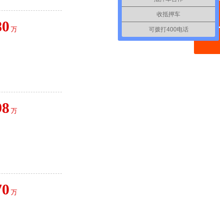
收抵押车
80
万
可拨打400电话
98
万
70
万