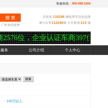
客服热线：
400-088-1666
118186
目前有
辆抵押车供您选择
112246
214
累计出售
辆 今天新增
辆
广州本田抵押
，企业认证车商397位。官方客服电
S服务
公司介绍
个人中心
100万以上