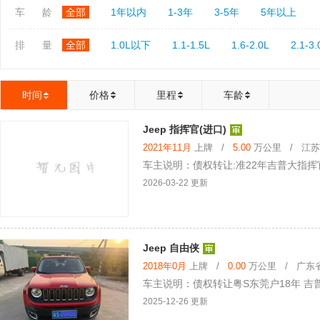
车 龄
全部
1年以内
1-3年
3-5年
5年以上
排 量
全部
1.0L以下
1.1-1.5L
1.6-2.0L
2.1-3.
时间
价格
里程
车龄
Jeep 指挥官(进口)
2021年11月
上牌 /
5.00
万公里 / 江苏省
车主说明：债权转让:准22年吉普大指挥官2
2026-03-22 更新
Jeep 自由侠
2018年0月
上牌 /
0.00
万公里 / 广东省 
车主说明：债权转让粤S东莞户18年 吉普J
2025-12-26 更新