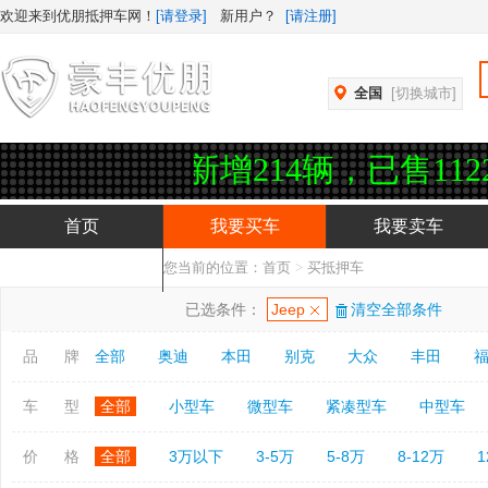
欢迎来到优朋抵押车网！
[请登录]
新用户？
[请注册]
全国
[切换城市]
增214辆，已售112246辆，实
首页
我要买车
我要卖车
您当前的位置：
首页
>
买抵押车
抵押车APP下载
已选条件：
Jeep
清空全部条件
品 牌
全部
奥迪
本田
别克
大众
丰田
车 型
全部
小型车
微型车
紧凑型车
中型车
价 格
全部
3万以下
3-5万
5-8万
8-12万
1