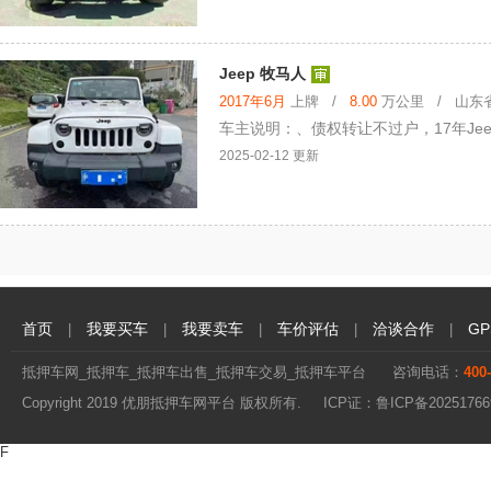
Jeep 牧马人
2017年6月
上牌 /
8.00
万公里 / 山东省 
车主说明：、债权转让不过户，17年Jee
2025-02-12 更新
首页
我要买车
我要卖车
车价评估
洽谈合作
G
|
|
|
|
|
抵押车网_抵押车_抵押车出售_抵押车交易_抵押车平台
咨询电话：
400
Copyright 2019 优朋抵押车网平台 版权所有. ICP证：
鲁ICP备20251766
F