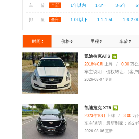
车 龄
全部
1年以内
1-3年
3-5年
排 量
全部
1.0L以下
1.1-1.5L
1.6-2.0
时间
价格
里程
车龄
凯迪拉克ATS
2018年0月
上牌 /
0.00
万公里
车主说明：债权转让-（客户回头
2026-08-07 更新
凯迪拉克 XT5
2023年10月
上牌 /
3.00
万公
车主说明：最新到家：准24年
2026-08-06 更新