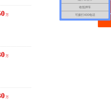
收抵押车
50
万
可拨打400电话
30
万
30
万