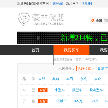
欢迎来到优朋抵押车网！
[请登录]
新用户？
[请注册]
全国
[
，今日新增214辆，已售11224
首页
我要买车
我要
您当前的位置：
首页
>
买抵押车
抵押车APP下载
已选条件：
凯迪拉克
清空
品 牌
全部
奥迪
本田
别克
大众
车 型
全部
小型车
微型车
紧凑型车
价 格
全部
3万以下
3-5万
5-8万
8