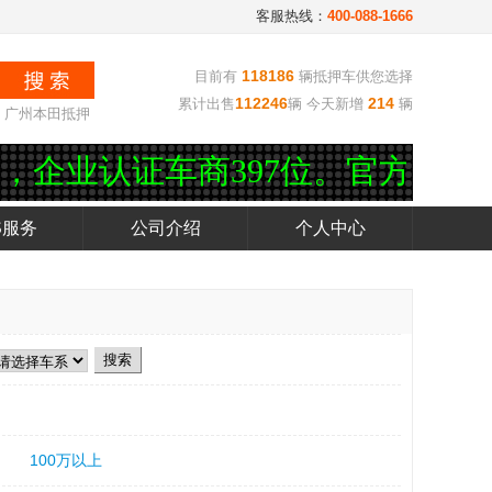
客服热线：
400-088-1666
118186
目前有
辆抵押车供您选择
112246
214
累计出售
辆 今天新增
辆
广州本田抵押
证车商397位。官方客服电话：40
S服务
公司介绍
个人中心
100万以上