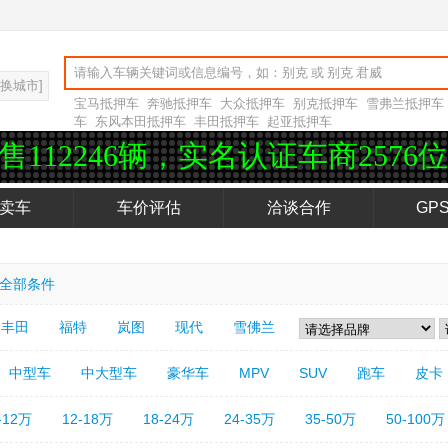
切换城市]
宝马抵押车
奔驰抵押车
大众抵押车
别克抵押车
雪弗兰抵押车
车
东风本田抵押车
丰田抵押车
起亚抵押车
6辆，实名认证车商2576位，企业认
卖车
车价评估
洽谈合作
GP
全部条件
丰田
福特
岚图
现代
雪佛兰
中型车
中大型车
豪华车
MPV
SUV
跑车
皮卡
-12万
12-18万
18-24万
24-35万
35-50万
50-100万