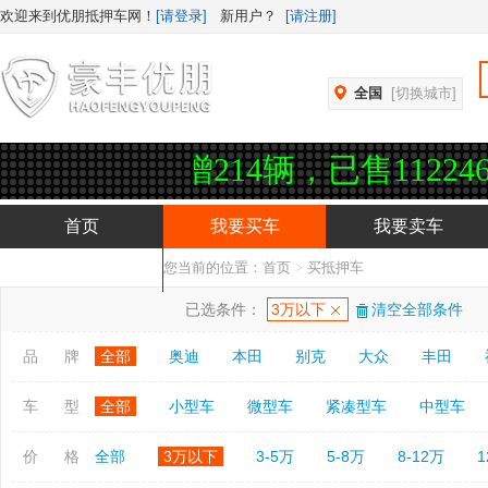
欢迎来到优朋抵押车网！
[请登录]
新用户？
[请注册]
全国
[切换城市]
214辆，已售112246辆，实名认
首页
我要买车
我要卖车
您当前的位置：
首页
>
买抵押车
抵押车APP下载
已选条件：
3万以下
清空全部条件
品 牌
全部
奥迪
本田
别克
大众
丰田
车 型
全部
小型车
微型车
紧凑型车
中型车
价 格
全部
3万以下
3-5万
5-8万
8-12万
1