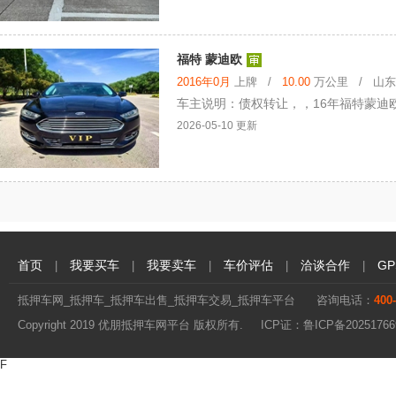
福特 蒙迪欧
2016年0月
上牌 /
10.00
万公里 / 山东省
车主说明：债权转让，，16年福特蒙迪欧 
2026-05-10 更新
首页
我要买车
我要卖车
车价评估
洽谈合作
G
|
|
|
|
|
抵押车网_抵押车_抵押车出售_抵押车交易_抵押车平台
咨询电话：
400
Copyright 2019 优朋抵押车网平台 版权所有. ICP证：
鲁ICP备20251766
F