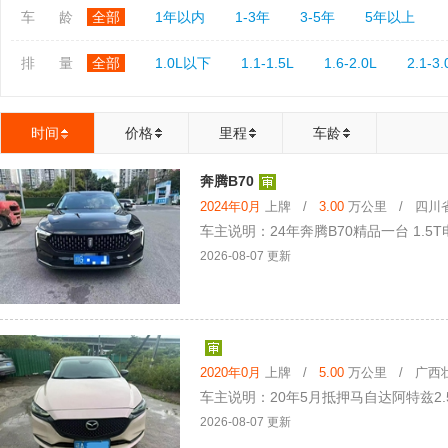
车 龄
全部
1年以内
1-3年
3-5年
5年以上
排 量
全部
1.0L以下
1.1-1.5L
1.6-2.0L
2.1-3.
时间
价格
里程
车龄
奔腾B70
2024年0月
上牌 /
3.00
万公里 / 四川省 
车主说明：24年奔腾B70精品一台 1.5
2026-08-07 更新
2020年0月
上牌 /
5.00
万公里 / 广西壮
车主说明：20年5月抵押马自达阿特兹2.5
2026-08-07 更新