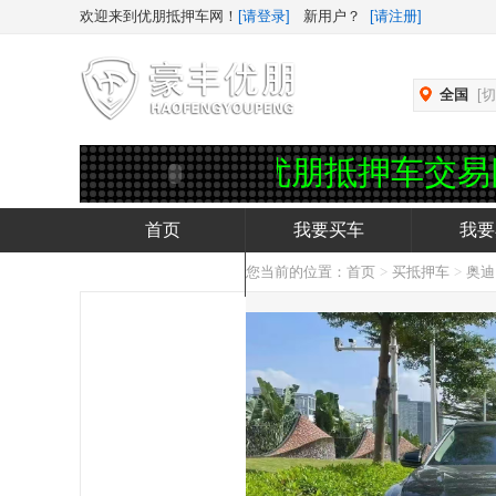
欢迎来到优朋抵押车网！
[请登录]
新用户？
[请注册]
全国
[
优朋抵押车交易网” 查看详情！ 本站
首页
我要买车
我要
您当前的位置：
首页
>
买抵押车
>
奥迪 
抵押车APP下载