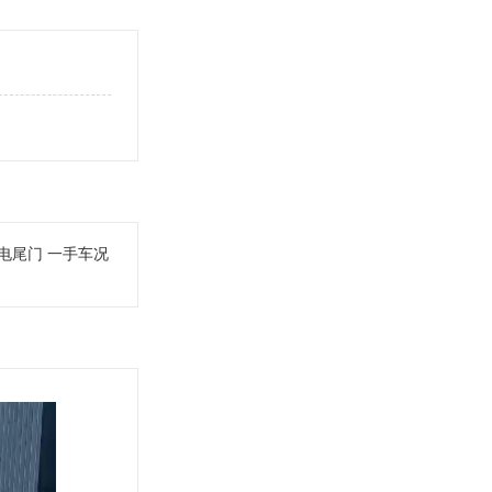
架 电尾门 一手车况