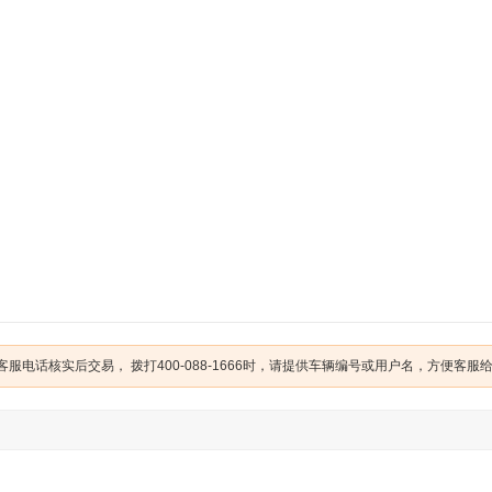
电话核实后交易， 拨打400-088-1666时，请提供车辆编号或用户名，方便客