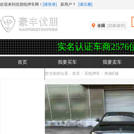
欢迎来到优朋抵押车网！
[请登录]
新用户？
[请注册]
全国
[切换城市]
辆，实名认证车商2576位，企业认证
首页
我要买车
我要卖车
您当前的位置：
首页
>
买抵押车
>
奔驰E级
抵押车APP下载