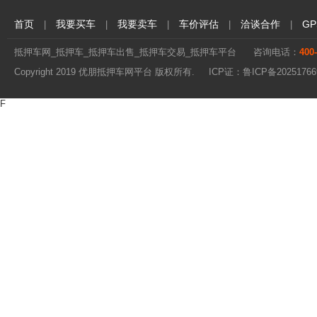
首页
我要买车
我要卖车
车价评估
洽谈合作
G
|
|
|
|
|
抵押车网_抵押车_抵押车出售_抵押车交易_抵押车平台
咨询电话：
400
Copyright 2019 优朋抵押车网平台 版权所有. ICP证：
鲁ICP备20251766
F