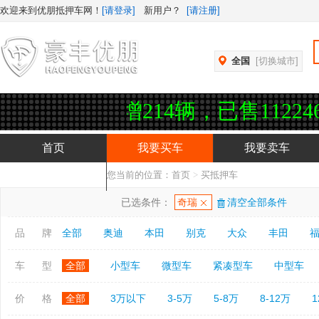
欢迎来到优朋抵押车网！
[请登录]
新用户？
[请注册]
全国
[切换城市]
增214辆，已售112246辆，实名
首页
我要买车
我要卖车
您当前的位置：
首页
>
买抵押车
抵押车APP下载
已选条件：
奇瑞
清空全部条件
品 牌
全部
奥迪
本田
别克
大众
丰田
车 型
全部
小型车
微型车
紧凑型车
中型车
价 格
全部
3万以下
3-5万
5-8万
8-12万
1