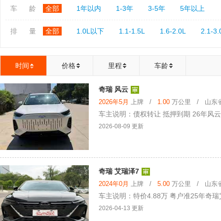
车 龄
全部
1年以内
1-3年
3-5年
5年以上
排 量
全部
1.0L以下
1.1-1.5L
1.6-2.0L
2.1-3.
时间
价格
里程
车龄
奇瑞 风云
2026年5月
上牌 /
1.00
万公里 / 山东省 
车主说明：债权转让 抵押到期 26年风
2026-08-09 更新
奇瑞 艾瑞泽7
2024年0月
上牌 /
5.00
万公里 / 山东省 
车主说明：特价4.88万 粤户准25年奇瑞
2026-04-13 更新