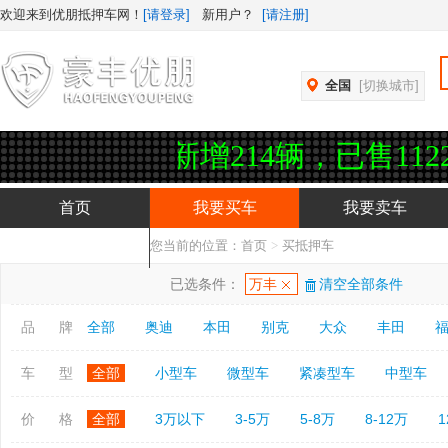
欢迎来到优朋抵押车网！
[请登录]
新用户？
[请注册]
全国
[切换城市]
今日新增214辆，已售112246辆
首页
我要买车
我要卖车
您当前的位置：
首页
>
买抵押车
抵押车APP下载
已选条件：
万丰
清空全部条件
品 牌
全部
奥迪
本田
别克
大众
丰田
车 型
全部
小型车
微型车
紧凑型车
中型车
价 格
全部
3万以下
3-5万
5-8万
8-12万
1