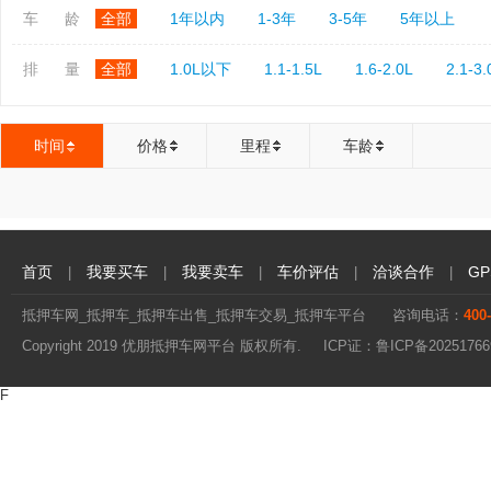
车 龄
全部
1年以内
1-3年
3-5年
5年以上
排 量
全部
1.0L以下
1.1-1.5L
1.6-2.0L
2.1-3.
时间
价格
里程
车龄
首页
我要买车
我要卖车
车价评估
洽谈合作
G
|
|
|
|
|
抵押车网_抵押车_抵押车出售_抵押车交易_抵押车平台
咨询电话：
400
Copyright 2019 优朋抵押车网平台 版权所有. ICP证：
鲁ICP备20251766
F