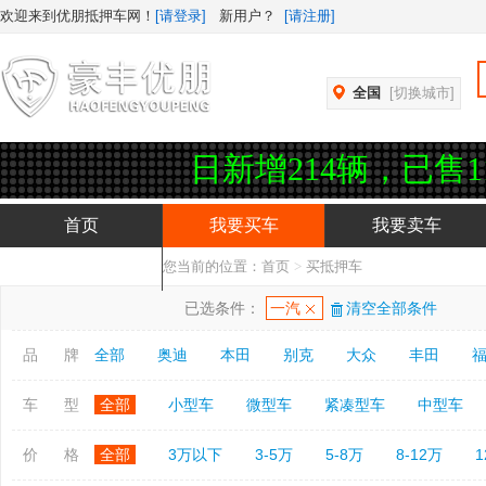
欢迎来到优朋抵押车网！
[请登录]
新用户？
[请注册]
全国
[切换城市]
，今日新增214辆，已售11224
首页
我要买车
我要卖车
您当前的位置：
首页
>
买抵押车
抵押车APP下载
已选条件：
一汽
清空全部条件
品 牌
全部
奥迪
本田
别克
大众
丰田
车 型
全部
小型车
微型车
紧凑型车
中型车
价 格
全部
3万以下
3-5万
5-8万
8-12万
1