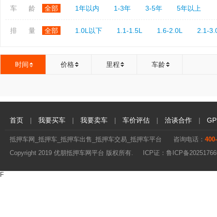
车 龄
全部
1年以内
1-3年
3-5年
5年以上
排 量
全部
1.0L以下
1.1-1.5L
1.6-2.0L
2.1-3.
时间
价格
里程
车龄
首页
我要买车
我要卖车
车价评估
洽谈合作
G
|
|
|
|
|
抵押车网_抵押车_抵押车出售_抵押车交易_抵押车平台
咨询电话：
400
Copyright 2019 优朋抵押车网平台 版权所有. ICP证：
鲁ICP备20251766
F