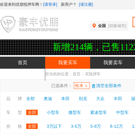
欢迎来到优朋抵押车网！
[请登录]
新用户？
[请注册]
全国
[切换城市]
今日新增214辆，已售112246辆
首页
我要买车
我要卖车
您当前的位置：
首页
>
买抵押车
抵押车APP下载
已选条件：
铃木
清空全部条件
品 牌
全部
奥迪
本田
别克
大众
丰田
车 型
全部
小型车
微型车
紧凑型车
中型车
价 格
全部
3万以下
3-5万
5-8万
8-12万
1