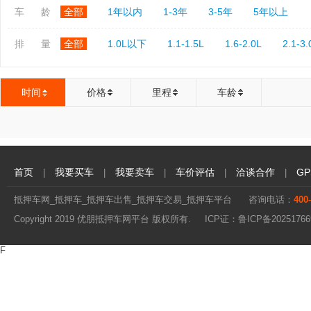
车 龄
全部
1年以内
1-3年
3-5年
5年以上
排 量
全部
1.0L以下
1.1-1.5L
1.6-2.0L
2.1-3.
时间
价格
里程
车龄
首页
我要买车
我要卖车
车价评估
洽谈合作
G
|
|
|
|
|
抵押车网_抵押车_抵押车出售_抵押车交易_抵押车平台
咨询电话：
400
Copyright 2019 优朋抵押车网平台 版权所有. ICP证：
鲁ICP备20251766
F