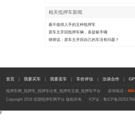
相关抵押车新闻
最不值得入手的五种抵押车
原车主开回抵押车辆，喜提银手镯
律师说：原车主开回自己的车没有问题？
首页
我要买车
我要卖车
车价评估
洽谈合作
G
|
|
|
|
|
抵押车网_抵押车_抵押车出售_抵押车交易_抵押车平台
咨询电话：
400
Copyright 2019 优朋抵押车网平台 版权所有. ICP证：
鲁ICP备20251766
F